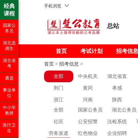
经典
手机浏览
课程
总站
国家公
务员
湖北选
调生
首页
考试计划
招考信
湖北省
首页
>
招考信息
>
考
全部
中央机关
湖北省直
遴选
荆门
黄冈
孝感
事业单
位
浙江
河南
陕西
中小学
全部
国家公务员
湖北公务员
教师
社区
公安招警
法检系统
医疗卫
生
劳务派遣
红色物业
企业招聘