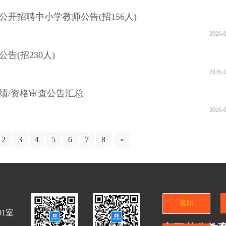
公开招聘中小学教师公告(招156人)
2026-
告(招230人)
2026-
成绩/资格审查公告汇总
2026-
2
3
4
5
6
7
8
»
襄阳
1室