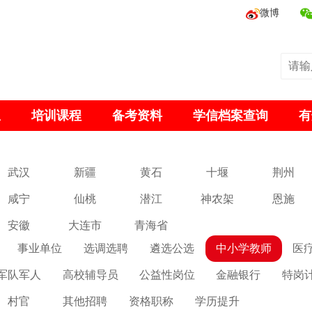
微博
息
培训课程
备考资料
学信档案查询
有
武汉
新疆
黄石
十堰
荆州
咸宁
仙桃
潜江
神农架
恩施
安徽
大连市
青海省
事业单位
选调选聘
遴选公选
中小学教师
医
军队军人
高校辅导员
公益性岗位
金融银行
特岗
村官
其他招聘
资格职称
学历提升