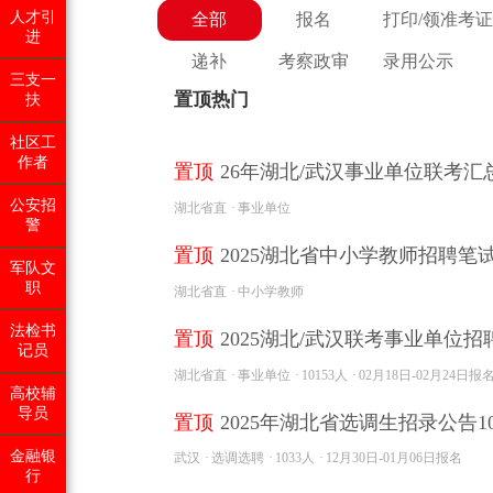
人才引
全部
报名
打印/领准考证
进
递补
考察政审
录用公示
三支一
置顶热门
扶
社区工
作者
置顶
26年湖北/武汉事业单位联考汇
公安招
湖北省直
事业单位
警
置顶
2025湖北省中小学教师招聘
军队文
职
湖北省直
中小学教师
法检书
置顶
2025湖北/武汉联考事业单位招聘
记员
湖北省直
事业单位
10153人
02月18日-02月24日报
高校辅
导员
置顶
2025年湖北省选调生招录公告103
金融银
武汉
选调选聘
1033人
12月30日-01月06日报名
行