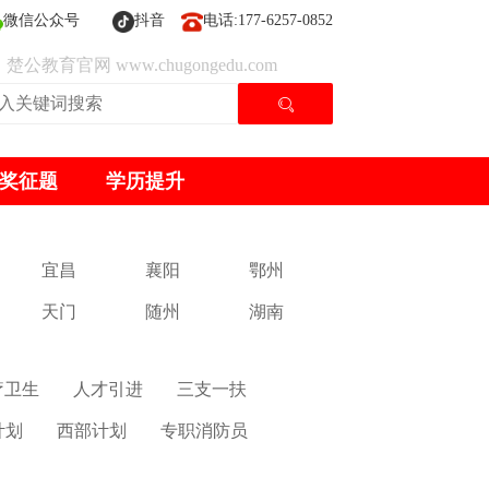
微信公众号
抖音
电话:177-6257-0852
楚公教育官网 www.chugongedu.com
奖征题
学历提升
宜昌
襄阳
鄂州
天门
随州
湖南
疗卫生
人才引进
三支一扶
计划
西部计划
专职消防员