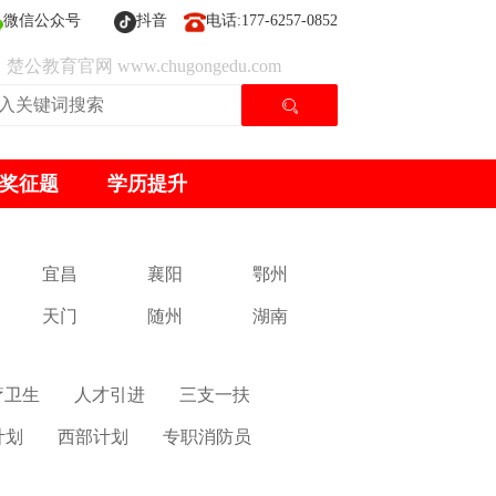
微信公众号
抖音
电话:177-6257-0852
楚公教育官网 www.chugongedu.com
奖征题
学历提升
宜昌
襄阳
鄂州
天门
随州
湖南
疗卫生
人才引进
三支一扶
计划
西部计划
专职消防员