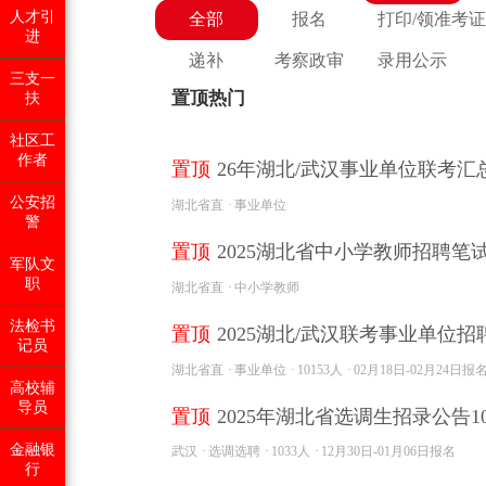
人才引
全部
报名
打印/领准考证
进
递补
考察政审
录用公示
三支一
置顶热门
扶
社区工
作者
置顶
26年湖北/武汉事业单位联考汇
公安招
湖北省直
事业单位
警
置顶
2025湖北省中小学教师招聘
军队文
职
湖北省直
中小学教师
法检书
置顶
2025湖北/武汉联考事业单位招聘
记员
湖北省直
事业单位
10153人
02月18日-02月24日报
高校辅
导员
置顶
2025年湖北省选调生招录公告103
金融银
武汉
选调选聘
1033人
12月30日-01月06日报名
行