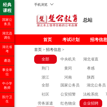
经典
手机浏览
课程
总站
国家公
务员
湖北选
调生
首页
考试计划
招考信
湖北省
首页
>
招考信息
>
考
全部
中央机关
湖北省直
遴选
荆门
黄冈
孝感
事业单
位
浙江
河南
陕西
中小学
全部
国家公务员
湖北公务员
教师
社区
公安招警
法检系统
医疗卫
生
劳务派遣
红色物业
企业招聘