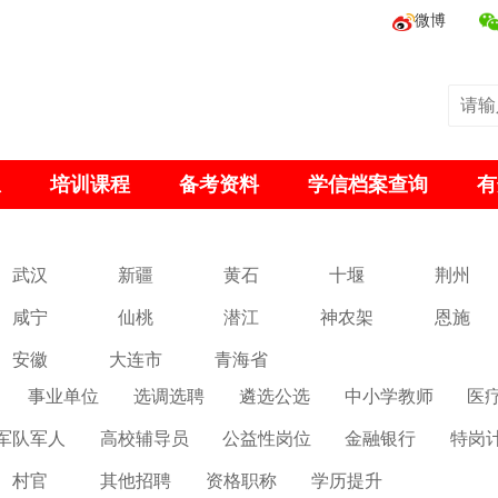
微博
息
培训课程
备考资料
学信档案查询
有
武汉
新疆
黄石
十堰
荆州
咸宁
仙桃
潜江
神农架
恩施
安徽
大连市
青海省
事业单位
选调选聘
遴选公选
中小学教师
医
军队军人
高校辅导员
公益性岗位
金融银行
特岗
村官
其他招聘
资格职称
学历提升