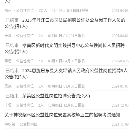
人)
随州
公益性岗位
132人
04月03日-04月08日报名
2025-04-03
已结束
2025年丹江口市司法局招聘公证处公益岗工作人员的
公告(招1人)
十堰
公益性岗位
1人
01月01日-01月01日报名
2025-04-02
已结束
孝南区新时代文明实践指导中心公益性岗位人员招聘
公告(招2人)
孝感
公益性岗位
2人
03月31日-04月06日报名
2025-03-26
已结束
2024恩施巴东县大支坪镇人民政府公益性岗位招聘5人
公告(招5人)
恩施
公益性岗位
5人
01月04日-01月08日报名
2024-01-07
已结束
茅箭区公益性岗位招聘公告(招2人)
十堰
公益性岗位
2人
12月05日-12月10日报名
2023-12-05
关于神农架林区公益性岗位安置高校毕业生的招聘考试通知
神农架
公益性岗位
2023-11-09