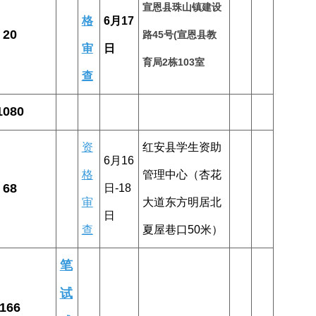
宣恩县珠山镇建设
格
6月17
20
路45号(宣恩县教
审
日
育局2栋103室
查
1080
资
红安县学生资助
6月16
格
管理中心（杏花
68
日-18
审
大道东方明居北
日
查
夏屋巷口50米）
笔
试
166