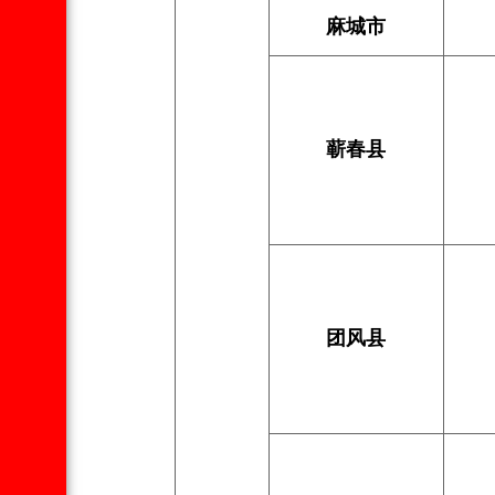
麻城市
蕲春县
团风县