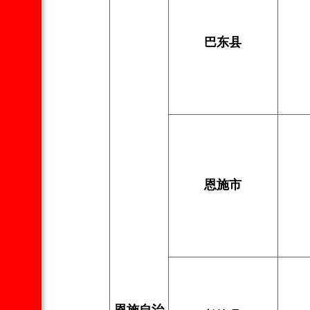
巴东县
恩施市