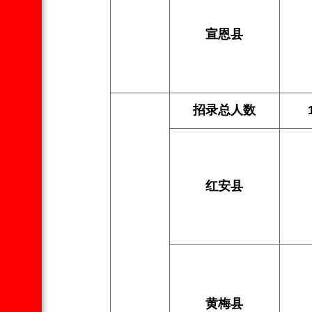
宣恩县
招录总人数
红安县
黄梅县