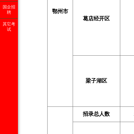
国企招
鄂州市
聘
葛店经开区
其它考
试
梁子湖区
招录总人数