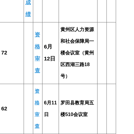
成
绩
黄州区人力资源
资
和社会保障局一
格
6月
72
楼会议室（黄州
审
12日
区西湖三路18
查
号）
资
格
6月11
罗田县教育局五
62
审
日
楼510会议室
查