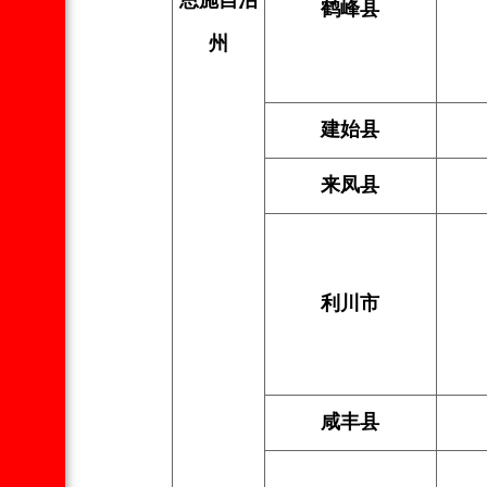
恩施自治
鹤峰县
州
建始县
来凤县
利川市
咸丰县