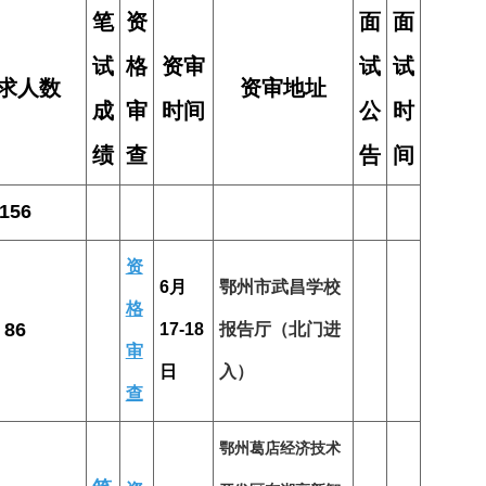
笔
资
面
面
试
格
资审
试
试
求人数
资审地址
成
审
时间
公
时
绩
查
告
间
156
资
6月
鄂州市武昌学校
格
86
17-18
报告厅（北门进
审
日
入）
查
鄂州葛店经济技术