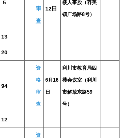
5
楼人事股（容美
审
12日
镇广场路8号）
查
13
20
资
利川市教育局四
格
6月16
楼会议室（利川
94
审
日
市解放东路59
查
号）
12
资