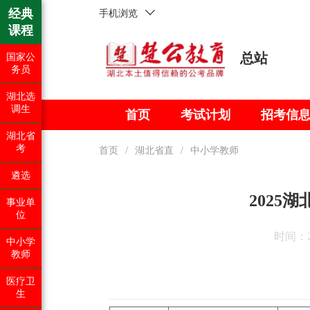
经典
手机浏览
课程
总站
国家公
务员
湖北选
调生
首页
考试计划
招考信
湖北省
考
首页
/
湖北省直
/
中小学教师
遴选
202
事业单
位
时间：202
中小学
教师
医疗卫
生