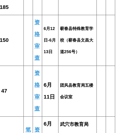
185
资
6月12
蕲春县特殊教育学
格
150
日-6月
校（蕲春县文昌大
审
13日
道256号）
查
资
格
6月
团风县教育局五楼
47
审
11日
会议室
查
6月
武穴市教育局
笔
资