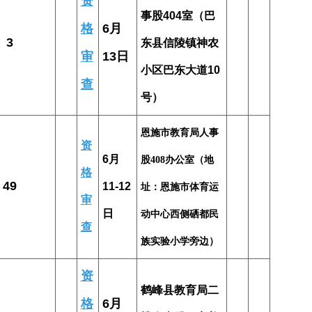
资
事股404室（巴
格
6月
3
东县信陵镇神农
审
13日
小区巴东大道10
查
号）
恩施市教育局人事
资
6月
股408办公室（地
格
49
11-12
址：恩施市体育运
审
日
动中心西侧硒都民
查
族实验小学旁边）
资
鹤峰县教育局二
格
6月