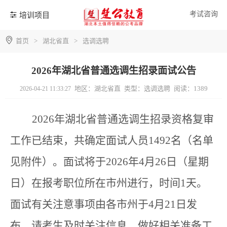
考试咨询
培训项目
首页
>
湖北省直
>
选调选聘
2026年湖北省普通选调生招录面试公告
地区：湖北省直
类型：选调选聘
阅读：1389
2026-04-21 11:33:27
2026
年湖北省
普通
选调生招录
资格复审
工作已结束，共确定面试人员
1492
名
（名单
见附件）。面试将于
2026
年
4
月
26
日（星期
日
）
在报考职位所在市州进行，时间
1
天。
面试有关注意事项由各市州于
4
月
21
日发
布，请考生及时关注信息，做好相关准备工