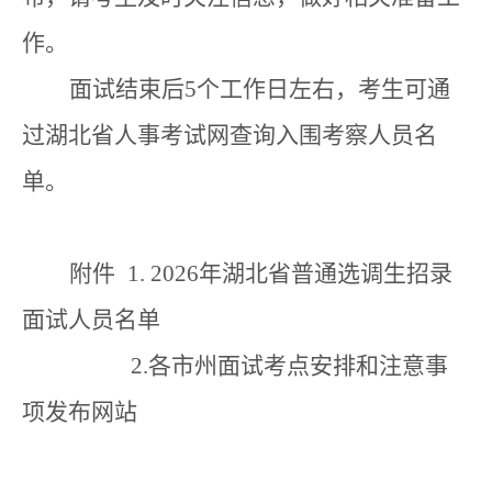
作。
面试结束
后
5
个工作日左右，
考生
可
通
过
湖北
省
人事考试网查询
入围
考察
人员
名
单。
附件
1. 2026
年湖北省
普通
选调生
招录
面试
人员名单
2
.
各市州面试考点安排和注意事
项发布网站