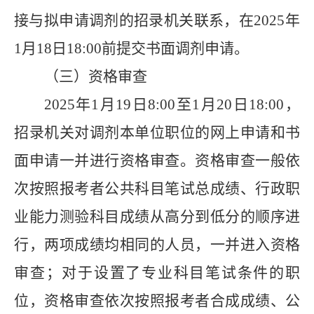
接与拟申请调剂的招录机关联系，在
2025
年
1
月
18
日
18:00
前提交书面调剂申请。
（三）资格审查
2025
年
1
月
19
日
8:00
至
1
月
20
日
18:00
，
招录机关对调剂本单位职位的网上申请和书
面申请一并进行资格审查。资格审查一般
依
次按照报考者公共科目笔试总成绩、行政职
业能力测验科目成绩从高分到低分的顺序进
行，两项成绩均相同的人员，一并进入资格
审查；对于设置了专业科目笔试条件的职
位，资格审查依次按照报考者合成成绩、公