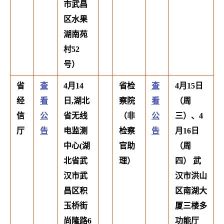
市武昌
区水果
湖南苑
村52
号）
省
查
4月14
省检
查
4月15日
经
看
日,湖北
察院
看
（周
信
公
省无线
（非
公
三）、4
厅
告
电监测
检察
告
月16日
中心(湖
官助
（周
北省武
理）
四） 武
汉市武
汉市洪山
昌区积
区南湖大
玉桥街
厦三楼多
尚隆路6
功能厅