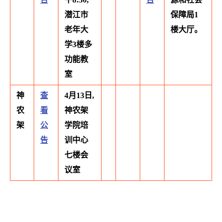
潜江市
保障局1
老年大
楼大厅。
学3楼多
功能教
室
神
查
4月13日,
农
看
神农架
架
公
学院培
告
训中心
七楼会
议室