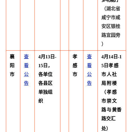
（
湖北省
咸宁市咸
安区银桂
路宜园旁
）
襄
查
4月13日-
孝
查
4月14日-1
阳
看
15日，
感
看
5日
孝感
市
公
各单位
市
公
市人社
告
各县区
告
局附楼
单独组
（孝感
织
市崇文
路与
黄香
路交汇
处）