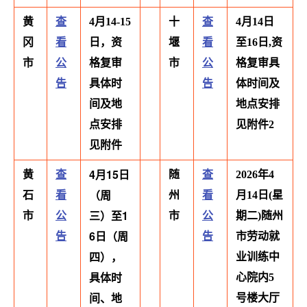
黄
查
4月14-15
十
查
4月14日
冈
看
日
，资
堰
看
至16日,资
市
公
格复审
市
公
格复审具
告
具体时
告
体时间及
间及地
地点安排
点安排
见附件2
见附件
4月15日
黄
查
随
查
2026年4
（周
石
看
州
看
月14日(星
三）至1
市
公
市
公
期二)随州
6日（周
告
告
市劳动就
四），
业训练中
具体时
心院内5
间、地
号楼大厅