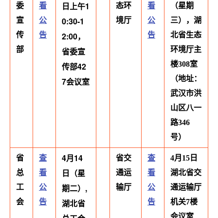
日上午1
委
看
态环
看
（星期
0:30-1
宣
公
境厅
公
三），湖
传
告
2:00，
告
北省生态
部
环境厅主
省委宣
楼308室
传部42
（地址：
7会议室
武汉市洪
山区八一
路346
号）
4月14
省
查
省交
查
4月15日
日（星
总
看
通运
看
湖北省交
期二）,
工
公
输厅
公
通运输厅
会
告
湖北省
告
机关7楼
会议室