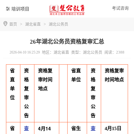
考试咨询
培训项目
首页
>
湖北省直
>
湖北公务员
26年湖北公务员资格复审汇总
地区：湖北省直
类型：湖北公务员
阅读：2388
2026-04-10 16:25:29
省
资
资格复
省直
资
资格复审
直
格
审时间
单位
格
时间地点
单
复
地点
复
位
审
审
公
公
告
告
4月14
省
查
省生
查
4月15日