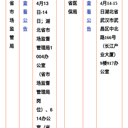
4月13
省
查
省医
查
4月14-15
日-14
市
看
保局
看
日湖北省
日；湖
场
公
公
武汉市武
监
告
北省市
告
昌区中北
管
路166号
场监督
局
（长江产
管理局1
业大厦）
004办
9楼917办
公室
公室
（省市
场监督
管理局
岗
位）、6
14办公
室（省