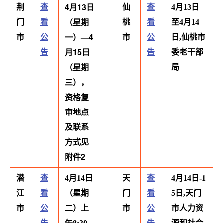
4月13日
荆
查
仙
查
4月13日
（星期
门
看
桃
看
至4月14
一）—4
市
公
市
公
日,仙桃市
月15日
告
告
委老干部
（星期
局
三），
资格复
审地点
及联系
方式见
附件2
潜
查
4月14日
天
查
4月14日-1
江
看
（星期
门
看
5日,天门
市
公
二）上
市
公
市人力资
告
午8:30,
告
源和社会