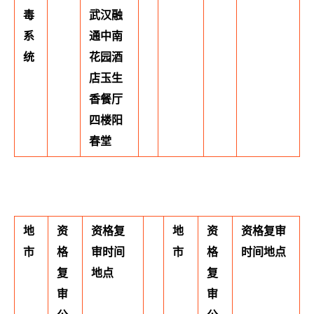
毒
武汉融
系
通中南
统
花园酒
店玉生
香餐厅
四楼阳
春堂
地
资
资格复
地
资
资格复审
市
格
审时间
市
格
时间地点
复
地点
复
审
审