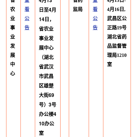
4月13
省
查
省药
查
4月13日-
日至4月
农
看
监局
看
4月16日,
14日，
业
公
公
武昌区公
事
告
省农业
告
正路19号
业
湖北省药
事业发
发
品监督管
展中心
展
理局1210
（湖北
中
室
省武汉
心
市武昌
区雄楚
大街69
号）3号
办公楼4
10办公
室