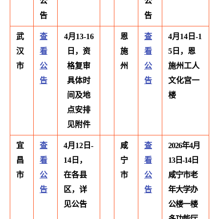
公
公
告
告
武
查
4月13-16
恩
查
4月14日-1
汉
看
日，资
施
看
5日，恩
市
公
格复审
州
公
施州工人
告
具体时
告
文化宫一
间及地
楼
点安排
见附件
宜
查
4月12日-
咸
查
2026年4月
昌
看
14日，
宁
看
13日-14日
市
公
在各县
市
公
咸宁市老
告
区，详
告
年大学办
见公告
公楼一楼
多功能厅