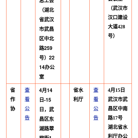
总工会
（武汉市
（湖北
汉口建设
省武汉
大道428
市武昌
号）
区中北
路259
号）22
14办公
室
4月14
省
查
省水
查
4月15日
日-15
作
看
利厅
看
武汉市武
日，武
协
公
公
昌区中南
告
昌区东
告
路17号
湖北省水
湖路翠
利厅办公
柳街1