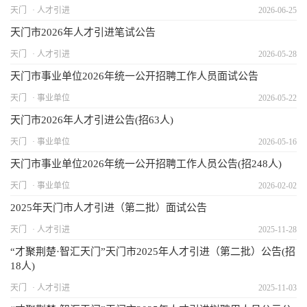
天门
人才引进
2026-06-25
天门市2026年人才引进笔试公告
天门
人才引进
2026-05-28
天门市事业单位2026年统一公开招聘工作人员面试公告
天门
事业单位
2026-05-22
天门市2026年人才引进公告(招63人)
天门
事业单位
2026-05-16
天门市事业单位2026年统一公开招聘工作人员公告(招248人)
天门
事业单位
2026-02-02
2025年天门市人才引进（第二批）面试公告
天门
人才引进
2025-11-28
“才聚荆楚·智汇天门”天门市2025年人才引进（第二批）公告(招
18人)
天门
人才引进
2025-11-03