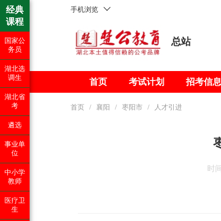
经典
手机浏览
课程
总站
国家公
务员
湖北选
调生
首页
考试计划
招考信
湖北省
考
首页
/
襄阳
/
枣阳市
/
人才引进
遴选
事业单
位
时间：
中小学
教师
医疗卫
生