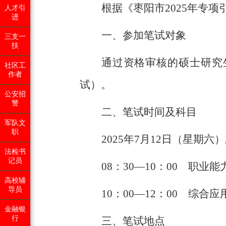
根据《枣阳市2025年专
人才引
进
一、参加笔试对象
三支一
扶
通过资格审核的硕士研究
社区工
作者
试）。
公安招
警
二、笔试时间及科目
军队文
职
2025
年7月12日（星期六
法检书
记员
08
：30—10：00 职业
高校辅
导员
10
：00—12：00 综合应
金融银
行
三、笔试地点