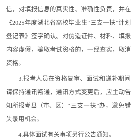
信，对填报信息的真实性、准确性负责，并在
《
202
5
年度湖北省高校毕业生“三支一扶”计划
登记表》签字确认。对伪造证件、材料、填报
内容虚假，骗取考试资格的，一经查实，取消
资格。
3.
报考人员
在资格
复审
、面试和递补期间
请保持通讯畅通，通讯方式变更后，应主动告
知
所
报考县
（
市
、
区
）
“三支一扶”办，避免错
失录用机会。
4.
具体面试有关事项另行公告通知。