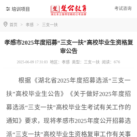
考试咨询
培训项目
首页
>
孝感
>
三支一扶
孝感市2025年度招募“三支一扶”高校毕业生资格复
审公告
地区：孝感
类型：三支一扶
阅读：676
2025-06-09 17:31:03
根据《湖北省
202
5
年度招募选派“三支一
扶”高校毕业生公告》
《
关于做好
202
5
年度招
募选派“三支一扶”高校毕业生
考
试
有关
工作的
通知》要求，现将
孝感
市
202
5
年度公开招募选
派“三支一扶”高校毕业生资格复审工作有关事