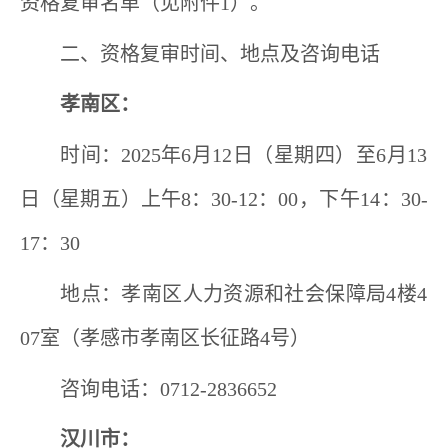
资格复审名单（见附
件
1
）。
二、资格复审时间
、
地
点及咨询电话
孝南区
：
时间：
202
5
年
6
月
1
2
日（星期四）至
6
月
1
3
日（星期五）上午
8
：
30-12
：
00
，下午
14
：
30-
17
：
3
0
地点：孝南区人力资源和社会保障局
4
楼
4
07
室（孝感市孝南区长征路
4
号）
咨询电话：
0712-2836652
汉川市
：