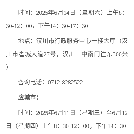
时间：
2025
年
6
月
14
日（星期六）上午
8
：
30-12
：
00
，下午
14
：
30-17
：
30
地点：汉川市
行政
服务中心一楼大厅（汉
川市霍城大道
27
号
，汉川一中南门往东
300
米
）
咨询电话：
0712-
8282522
应城市：
时间：
202
5
年
6
月
11
日（星期
三
）至
6
月
12
日（星期
四
）上午
8
：
30-1
2
：
0
0
，下午
14
：
30-