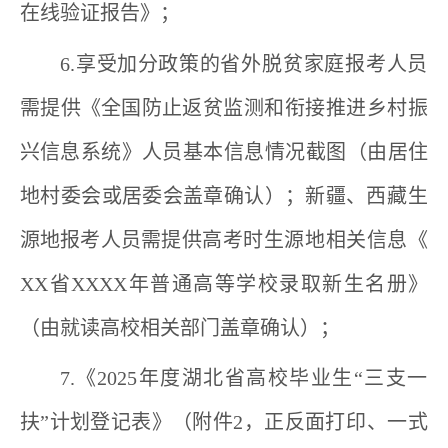
在线验证报告》
；
6.
享受加分政策的
省外脱贫家庭
报考人员
需提供《全国防
止
返贫监测
和衔接推进乡村振
兴
信息系统》
人员基本信息情况截图（由居住
地村委会或居委会盖章确认）
；新疆
、
西藏生
源地
报考人员
需提供
高考时生源地相关信息《
XX
省
XXXX
年普通高等学校录取新生名册》
（由就读高校相关部门盖章确认）
；
7.
《
202
5
年度湖北省高校毕业生“三支一
扶”计划登记表》（附件
2
，正反
面
打印、一式