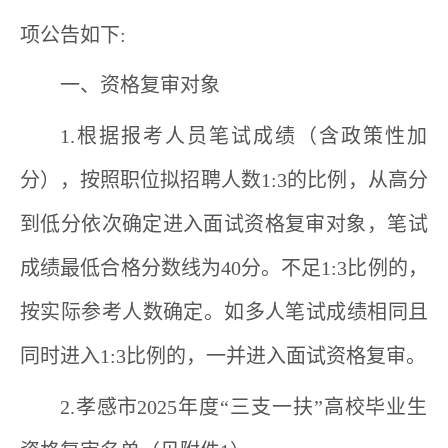
项公告如下
:
一、资格复审
对象
1
.
根据报考人员笔试成绩
（含政策性加
分）
，按照
职位拟招聘人数
1:3
的比例，从高分
到低分依次确定进入面试资格
复审对象，
笔试
成绩最低合格分数线为
40
分
。
不足
1:3
比例的，
按实际参考人数确定。如多人笔试成绩相同且
同时进入
1:3
比例的，一并进入面试资格复审。
2.
孝感
市
202
5
年度“三支一扶”高校毕业生