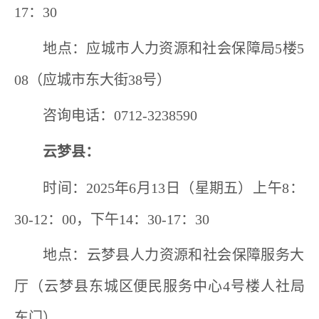
17
：
3
0
地点：应城市人力资源和社会保障局
5
楼
5
08
（应城市东大街
38
号）
咨询电话：
0712-3238590
云梦县：
时间：
202
5
年
6
月
13
日（星期
五
）上午
8
：
30-1
2
：
0
0
，
下午
1
4
：
3
0-17
：
30
地点：云梦县人力资源和社会保障服务大
厅（云梦县东城区便民服务中心
4
号楼人社局
东门）