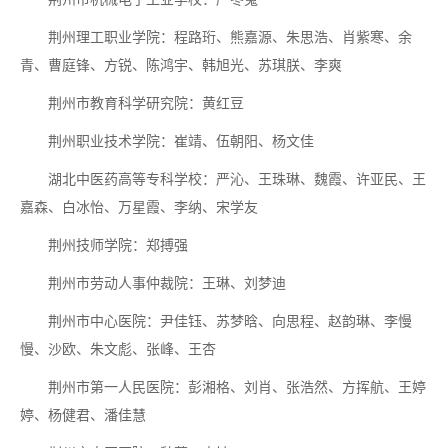
荆州理工职业学院：程路珩、熊嘉源、朱思浩、肖紫寒、余
青、曹庭锋、方锐、陈鸿宇、韩旭光、苏琪朕、李爽
荆州市教育科学研究院：黄红豆
荆州职业技术学院：崔靖、伍朝阳、杨文佳
湖北中医药高等专科学校：严沁、王珠琳、魏霞、许亚民、王
嘉森、白冰怡、万星霞、李纳、宋学友
荆州技师学院：郑搏强
荆州市劳动人事仲裁院：王琳、刘梦迪
荆州市中心医院：尹佳钰、苏梦晗、向思程、赵韵琳、李慢
慢、沙欧、朱文彪、张峰、王杏
荆州市第一人民医院：彭湘格、刘肖、张浩然、方挥航、王婷
婷、杨健君、潘佳慧