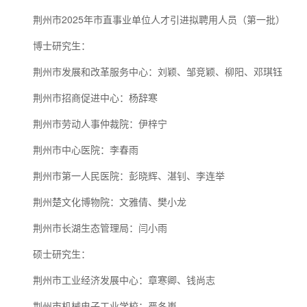
荆州市2025年市直事业单位人才引进拟聘用人员（第一批）
博士研究生：
荆州市发展和改革服务中心：刘颖、邹竞颖、柳阳、邓琪钰
荆州市招商促进中心：杨辞寒
荆州市劳动人事仲裁院：伊梓宁
荆州市中心医院：李春雨
荆州市第一人民医院：彭晓辉、湛钊、李连举
荆州楚文化博物院：文雅倩、樊小龙
荆州市长湖生态管理局：闫小雨
硕士研究生：
荆州市工业经济发展中心：章寒卿、钱尚志
荆州市机械电子工业学校：严冬嵬