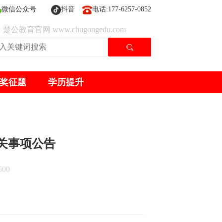
微信公众号
抖音
电话:177-6257-0852
楚公教育官网 www.chugongedu.com
奖征题
学历提升
关事项公告
00