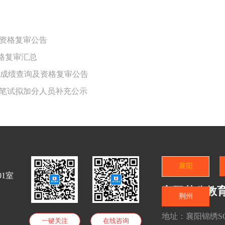
员资格复审公告
资格复审汇总
笔试成绩查询及资格复审公告
员笔试拟加分人员补充公示
襄阳
1室
襄阳楚公教
荆州
地址：襄阳锦绣SOH
一键关注
在线咨询