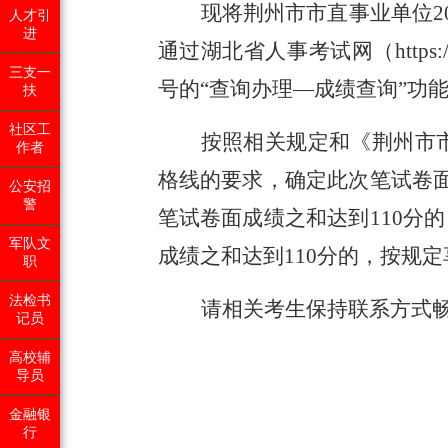
现将荆州市市直事业单位
2
人才引
进
通过湖北省人事考试网（https://
三支一
号的“查询办理—成绩查询”功
扶
社区工
按照相关规定和《荆州市
作者
格线的要求，确定此次笔试卷
公安招
警
笔试卷面成绩之和达到
110
分的
军队文
成绩之和达到
110
分的，按规定
职
法检书
请相关考生保持联系方式
记员
高校辅
导员
金融银
行