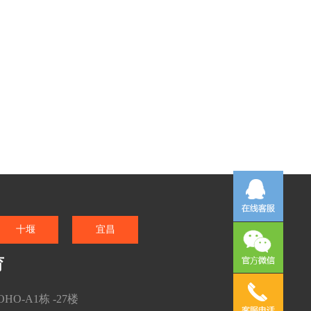
十堰
宜昌
育
O-A1栋 -27楼