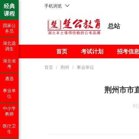
经典
手机浏览
课程
总站
国家公
务员
湖北选
调生
首页
考试计划
招考信
湖北省
考
首页
/
荆州
/
事业单位
遴选
荆州市市直
事业单
位
时间
中小学
教师
医疗卫
生