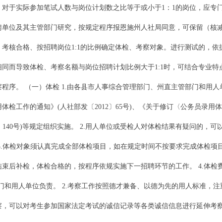
对于实际参加笔试人数与岗位计划数之比等于或小于1：1的岗位，应专门
单位及其主管部门研究，按规定程序报恩施州人社局同意，可保留（核减
考核合格、按招聘岗位1:1的比例确定体检、考察对象。进行测试的，依据
同而导致体检、考察名额与岗位招聘计划比例大于1:1时，可结合专业
程序。 （一）体检 1.由各县市人事综合管理部门、州直主管部门和用
检工作的通知》(人社部发〔2012〕65号)、《关于修订〈公务员录用
6〕140号)等规定组织实施。 2.用人单位或受检人对体检结果有疑问的
3.体检对象须认真完成全部体检项目，如在规定时间不按要求完成体检项
束后补检，体检合格的，按程序依规实施下一招聘环节的工作。 4.体检
部门和用人单位负责。 2.考察工作按照德才兼备、以德为先的用人标准，
察，可以对考生参加国家法定考试的诚信记录等各类诚信信息进行延伸考