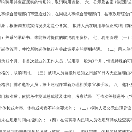
响聘用并查证属实的情形的，取消聘用资格。 六、公示及备案 根据测
人事综合管理部门审查通过的，在同级人事综合管理部门、县市政府综合门
对象，根据调查核实情况决定是否备案。 拟聘人员在聘用单位正式聘用前
）关系的承诺书。未能按时提供的取消聘用资格。 七、聘用管理 （一
岗位管理，并按所聘岗位执行有关政策规定的薪酬待遇。 （二）用人单
为12个月。非首次就业的工作人员，试用期一般为3个月，情况特殊的可
格的，取消聘用。 （三）被聘人员自接到通知之日起20日内无正当理
格线）排名递补人员，按上述程序重新办理相关事宜和手续。 八、递补
门核准后，依据考生测试总成绩及体检、考察结果，可依次等额递补（“
弃体检或考察、体检或考察不符合要求的； （二）拟聘人员公示出现异议
未在规定时间内报到的； （四）在侯聘期内已聘人员依规辞聘或经查实
在规定时间内按要求参加测试（笔试、面试）、资格审查、体检等环节或其