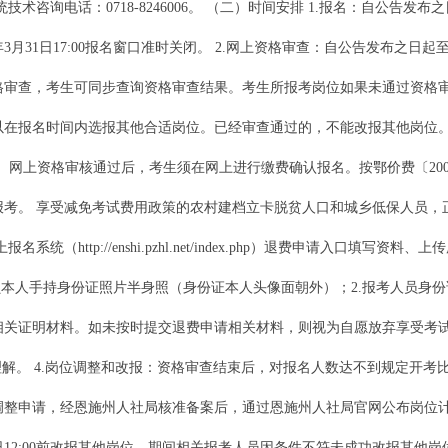
php）进行。报名系统技术咨询电话：0718-8246006。 （二）时间安排 1.报名：自
月31日17:00报名窗口准时关闭。 2.网上资格审查：自公告发布之日起至2
格审查，考生可同步查询资格审查结果。考生所报考岗位如果未通过资格
以在报名时间内选报其他合适岗位。已经审查通过的，不能改报其他岗位
3日24:00。网上资格审核通过后，考生须在网上进行缴费确认报名。按鄂价费〔
。 享受减免考试费用政策的农村建档立卡脱贫人口和城乡低保人员，正常进行
系统（http://enshi.pzhl.net/index.php）退费申请入口填
员本人手持身份证照片半身照（身份证本人头像面朝外）；2.报考人员身份
相关证明材料。如未按时提交退费申请相关材料，则视为自愿放弃享受考
理解。 4.岗位调整和改报：资格审查结束后，对报名人数达不到规定开
调整申请，经恩施州人社局核准备案后，通过恩施州人社局官网公布岗位
日12:00前改报其他岗位。期间相关报考人员因条件不符未成功改报其他