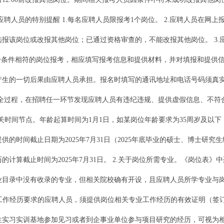
聘人员的特别提醒 1.每名应聘人员限报考1个岗位。 2.应聘人员在网
报该岗位或改报其他岗位；已通过资格审查的，不能改报其他岗位。 3.
身条件相符的岗位报考，相应填写报考信息和提供材料，并对填报和提供
产生的一切后果由应聘人员承担。报名时填写的通讯地址和电话号码须真
聘全过程，在招聘任一环节发现应聘人员有违纪违规、提供虚假信息、不符
相关时间节点。年龄起算时间为1月1日，如某岗位年龄要求为35周岁及以下，
的时间截止日期为2025年7月31日（2025年底毕业的硕士、博士研
计算截止时间为2025年7月31日。 2.关于岗位所需专业。《岗位表
业目录中没有收录的专业，但相关院校确有开设，且应聘人员所学专业与
业工作经历要求的应聘人员，须提供岗位相关专业工作经历的有效证明（签
生实习实训基地参加见习或者到企事业单位参与项目研究的经历，可视为