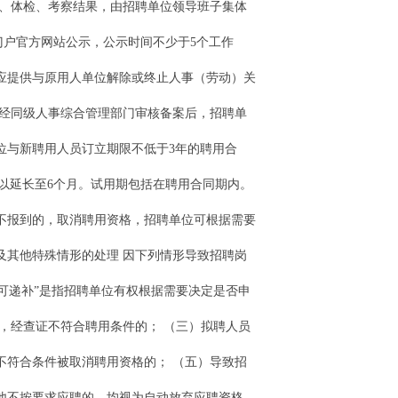
试、体检、考察结果，由招聘单位领导班子集体
户官方网站公示，公示时间不少于5个工作
应提供与原用人单位解除或终止人事（劳动）关
）经同级人事综合管理部门审核备案后，招聘单
位与新聘用人员订立期限不低于3年的聘用合
以延长至6个月。试用期包括在聘用合同期内。
由不报到的，取消聘用资格，招聘单位可根据需要
及其他特殊情形的处理 因下列情形导致招聘岗
可递补”是指招聘单位有权根据需要决定是否申
，经查证不符合聘用条件的； （三）拟聘人员
不符合条件被取消聘用资格的； （五）导致招
他不按要求应聘的，均视为自动放弃应聘资格。