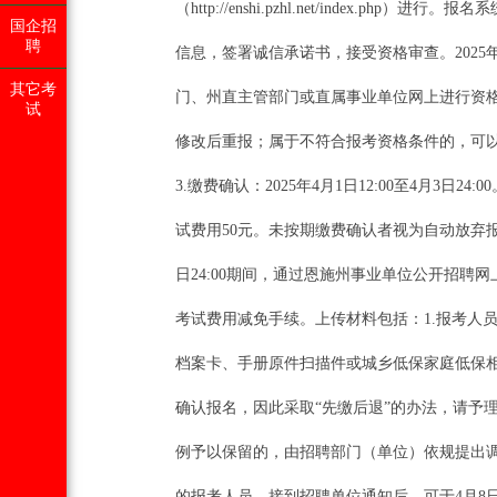
（http://enshi.pzhl.net/index.
国企招
聘
信息，签署诚信承诺书，接受资格审查。2025年3
其它考
门、州直主管部门或直属事业单位网上进行资
试
修改后重报；属于不符合报考资格条件的，可
3.缴费确认：2025年4月1日12:00至4月
试费用50元。未按期缴费确认者视为自动放弃报考
日24:00期间，通过恩施州事业单位公开招聘网上报名
考试费用减免手续。上传材料包括：1.报考人
档案卡、手册原件扫描件或城乡低保家庭低保
确认报名，因此采取“先缴后退”的办法，请予
例予以保留的，由招聘部门（单位）依规提出
的报考人员，接到招聘单位通知后，可于4月8