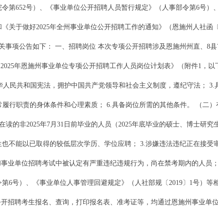
令第652号）、《事业单位公开招聘人员暂行规定》（人事部令第6号）
）和《关于做好2025年全州事业单位公开招聘工作的通知》（恩施州人社函〔
关事项公告如下： 一、招聘岗位 本次专项公开招聘涉及恩施州州直、8县
《2025年恩施州事业单位专项公开招聘工作人员岗位计划表》（附件1，以
护中华人民共和国宪法，拥护中国共产党领导和社会主义制度，遵纪守法； 3.
常履行职责的身体条件和心理素质； 6.具备岗位所需的其他条件。 （二）
在读的非2025年7月31日前毕业的人员（2025年底毕业的硕士、博士
业生也不能以已取得的较低层次学历、学位应聘； 3.涉嫌违法违纪正在接
录和事业单位招聘考试中被认定有严重违纪违规行为，尚在禁考期内的人员； 
6号）、《事业单位人事管理回避规定》（人社部规〔2019〕1号）等相
项公开招聘考生报名、查询，打印报名表、准考证等，均通过恩施州事业单