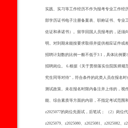
实践、实习等工作经历不作为报考专业工作经历
部学历证书电子注册备案表、职称证书、专业
佐证和承诺书）。留学回国人员报考的，还须
明。对到期未能按要求取得并提供相应证件或相
招聘计划数的比例一般不低于3:1，具体比例
招聘岗位。 6.根据《关于贯彻落实住院医师
究生同等对待”，符合条件的此类人员在报名
测试政策。未在报名时限内备注并上传的，视作放
能、综合素质等方面的内容，不指定考试范围和
z2025077的岗位先面试，后笔试； （2）岗位代码为z2025
z2025079、z2025080、z2025081、z2025082、z