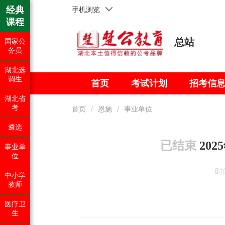
经典
手机浏览
课程
总站
国家公
务员
湖北选
调生
首页
考试计划
招考信
湖北省
考
首页
/
恩施
/
事业单位
遴选
已结束
20
事业单
位
时间
中小学
教师
医疗卫
生