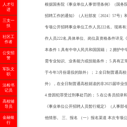
人才引
根据国务院《事业单位人事管理条例》（国务院
进
招聘工作的通知》（人社部发〔2024〕57号
三支一
扶
专项公开招聘事业单位工作人员222名。现将有
社区工
作人员222名,具体单位、岗位及资格条件详见
作者
本条件 1.具有中华人民共和国国籍； 2.拥
公安招
警
需专业知识、业务能力或技能条件； 5.具有正
军队文
于今年3月份退役的除外）； 2.全日制普通高校
职
外），在全日制普通高校就读的非2025届毕
法检书
记员
4.曾因犯罪受过刑事处罚的； 5.在公务员招
高校辅
导员
《事业单位公开招聘人员暂行规定》（人事部令第
金融银
他情形。 三、报名 （一）报名渠道 本次专
行