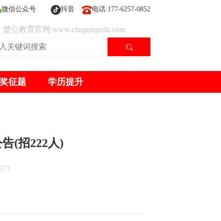
微信公众号
抖音
电话:177-6257-0852
楚公教育官网 www.chugongedu.com
奖征题
学历提升
(招222人)
73