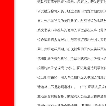
解是否有需要回避的情形。考察中，若发现有影
研究确定拟聘人员，经主管部门同意后报同级
日。公示无异议的予以备案，对有异议的拟聘
系文书或不存在与其他用人单位存在人事（劳动
位通知新聘人员报到，与其签订聘用合同，实行
同，并约定试用期。初次就业的工作人员试用期
试用期满考核合格的，予以正式聘用；考核不合
按招聘岗位总成绩（笔试、面试均需达到最低合
位出现空缺的，用人单位报同级人事综合管理部
请递补，不是必须递补）。 （一）应聘人员放
主动放弃聘用资格，或拟聘人员经法定程序通知
聘岗位空缺的其他合理情形。 凡应聘人员未