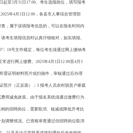
公告发布之日起至3月31日17:00。考生选报岗位，填写报考
025年4月1日12:00，各县市人事综合管理部
审查，属于误填报考信息的，可以在报名时间内
。请考生填报信息时认真仔细核对，如实填报。
2007〕18号文件规定，每位考生须通过网上缴纳考
网上缴费。2025年4月1日12:00至4月3
写资料、上传所需证明材料照片或扫描件，审核通过后办理
证照片（正反面）；3.报考人员农村脱贫户家庭
试费用减免政策。由于报名系统须通过缴费行为
考比例的招聘岗位，需要取消、核减或降低开考比
计划调整情况。已资格审查通过但招聘岗位取消
岗位，以及无法正常联系或接到通知后未改报的，