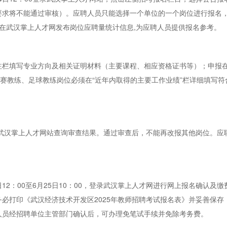
要求将不能通过审核）。应聘人员只能选择一个单位的一个岗位进行报名
00在武汉掌上人才网发布岗位应聘量统计信息,为应聘人员提供报名参考。
注栏填写专业方向及相关证明材料（主要课程、相应资格证书等）；申报
竞赛教练、足球教练岗位必须在“近年内取得的主要工作业绩”栏详细填写
后登录武汉掌上人才网站查询审查结果。通过审查后，不能再改报其他岗位。应聘
0日12：00至6月25日10：00，登录武汉掌上人才网进行网上报名确认
必打印《武汉经济技术开发区2025年教师招聘考试报名表》并妥善保
人员经招聘单位主管部门确认后，可办理免笔试手续并免除考务费。