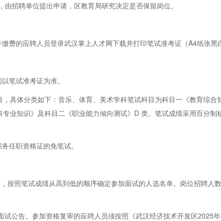
位，由招聘单位提出申请，区教育局研究决定是否保留岗位。
并缴费的应聘人员登录武汉掌上人才网下载并打印笔试准考证（A4纸张黑
时间以笔试准考证为准。
科目，具体分类如下：音乐、体育、美术学科笔试科目为科目一《教育综合
科专业知识》及科目二《职业能力倾向测试》D 类。笔试成绩采用百分制核
职务任职资格证的免笔试。
的比例，按照笔试成绩从高到低的顺序确定参加面试的人选名单。岗位招聘人数
布面试公告。参加资格复审的应聘人员须按照《武汉经济技术开发区2025