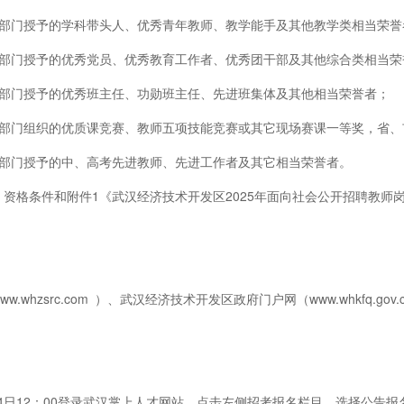
）部门授予的学科带头人、优秀青年教师、教学能手及其他教学类相当荣誉
）部门授予的优秀党员、优秀教育工作者、优秀团干部及其他综合类相当荣
）部门授予的优秀班主任、功勋班主任、先进班集体及其他相当荣誉者；
）部门组织的优质课竞赛、教师五项技能竞赛或其它现场赛课一等奖，省、
）部门授予的中、高考先进教师、先进工作者及其它相当荣誉者。
资格条件和附件1《武汉经济技术开发区2025年面向社会公开招聘教师
.whzsrc.com ）、武汉经济技术开发区政府门户网（www.whkfq.go
至6月24日12：00登录武汉掌上人才网站，点击左侧招考报名栏目，选择公