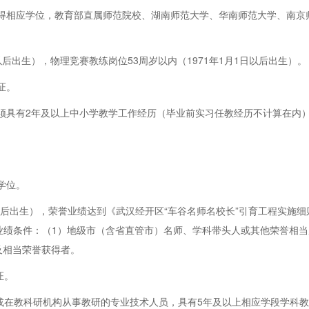
取得相应学位，教育部直属师范院校、湖南师范大学、华南师范大学、南
1日以后出生），物理竞赛教练岗位53周岁以内（1971年1月1日以后出生）。
证。
时须具有2年及以上中小学教学工作经历（毕业前实习任教经历不计算在内
学位。
月1日以后出生），荣誉业绩达到《武汉经开区“车谷名师名校长”引育工程实施
名师业绩条件：（1）地级市（含省直管市）名师、学科带头人或其他荣誉相
及相当荣誉获得者。
证。
学或在教科研机构从事教研的专业技术人员，具有5年及以上相应学段学科