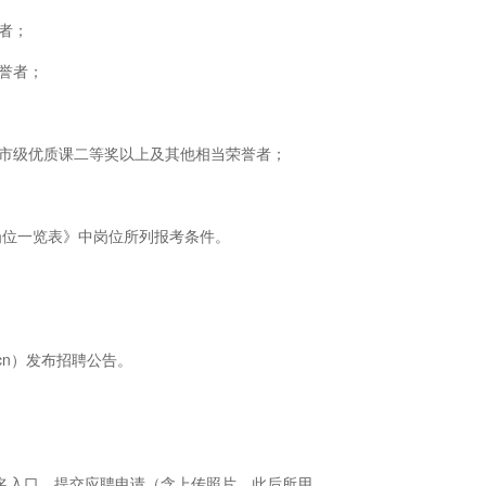
者；
誉者；
市级优质课二等奖以上及其他相当荣誉者；
岗位一览表》中岗位所列报考条件。
v.cn）发布招聘公告。
告报名入口，提交应聘申请（含上传照片，此后所用