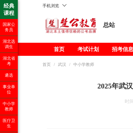
经典
手机浏览
课程
总站
国家公
务员
湖北选
调生
首页
考试计划
招考信
湖北省
考
首页
/
武汉
/
中小学教师
遴选
2025年武
事业单
位
时间：
中小学
教师
医疗卫
生