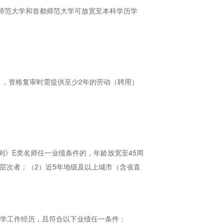
京师范大学和首都师范大学可放宽至本科学历学
），资格复审时需提供至少2年的劳动（聘用）
细则》E类名师任一业绩条件的，年龄放宽至45周
当层次者；（2）近5年地级及以上城市（含省直
教学工作经历，且符合以下业绩任一条件：