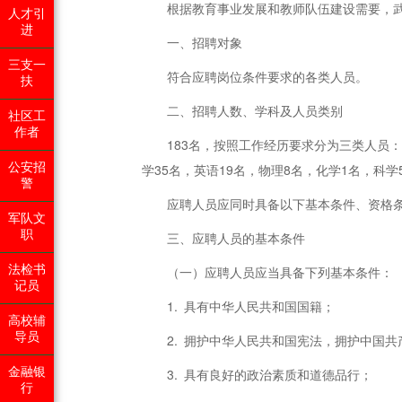
根据教育事业发展和教师队伍建设需要，武
人才引
进
一、招聘对象
三支一
符合应聘岗位条件要求的各类人员。
扶
二、招聘人数、学科及人员类别
社区工
作者
183名，按照工作经历要求分为三类人员：
公安招
学35名，英语19名，物理8名，化学1名，科学
警
应聘人员应同时具备以下基本条件、资格条
军队文
职
三、应聘人员的基本条件
法检书
（一）应聘人员应当具备下列基本条件：
记员
1. 具有中华人民共和国国籍；
高校辅
导员
2. 拥护中华人民共和国宪法，拥护中国
金融银
3. 具有良好的政治素质和道德品行；
行