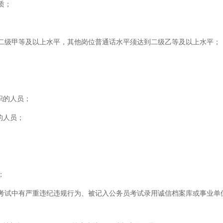
质；
到二级甲等及以上水平，其他岗位普通话水平须达到二级乙等及以上水平；
职的人员；
的人员；
；
聘考试中有严重违纪违规行为、被记入公务员考试录用诚信档案库或事业