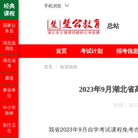
经典
手机浏览
课程
总站
国家公
务员
湖北选
调生
首页
考试计划
招考信
湖北省
考
首页
/
政策指南
遴选
2023年9月湖
事业单
位
时间：2023-1
中小学
教师
医疗卫
我省2023年9月自学考试课程免
生