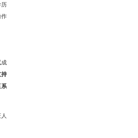
学历
操作
试成
支持
至系
证人