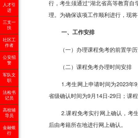
行，考生须通过“湖北省高等教育自
人才引
进
理。为确保该项工作顺利进行，现将
三支一
扶
一、工作安排
社区工
作者
（一）办理课程免考的前置学历查验
公安招
警
（二）课程免考办理时间安排
军队文
职
1.考生网上申请时间为2023年9
法检书
省级确认时间为9月14日-29日；课程
记员
高校辅
2.课程免考实行网上确认，考生须
导员
后由考籍所在地进行网上确认。
金融银
行