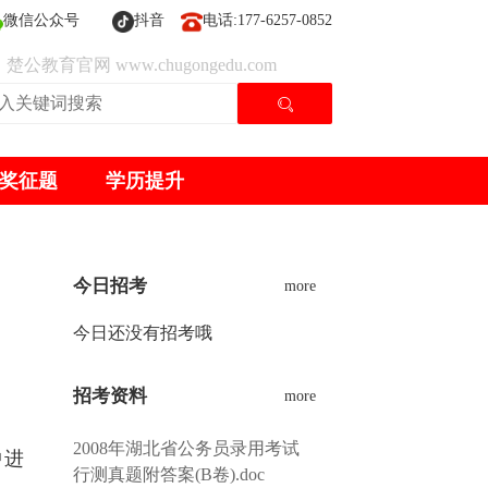
微信公众号
抖音
电话:177-6257-0852
楚公教育官网 www.chugongedu.com
奖征题
学历提升
今日招考
more
今日还没有招考哦
招考资料
more
2008年湖北省公务员录用考试
中进
行测真题附答案(B卷).doc