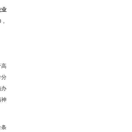
关业
0，
于高
学分
施办
精神
合条