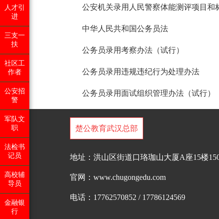
公安机关录用人民警察体能测评项目和
人才引
进
中华人民共和国公务员法
三支一
扶
公务员录用考察办法（试行）
社区工
公务员录用违规违纪行为处理办法
作者
公安招
公务员录用面试组织管理办法（试行）
警
军队文
职
楚公教育武汉总部
法检书
记员
地址：洪山区街道口珞珈山大厦A座15楼150
高校辅
官网：www.chugongedu.com
导员
电话：17762570852 / 17786124569
金融银
行