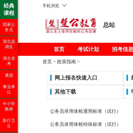
经典
手机浏览
课程
总站
国家公
务员
湖北选
调生
首页
考试计划
招考信
湖北省
首页
>
政策指南
>
考
遴选
网上报名快速入口
事业单
其他下载
位
中小学
教师
公务员录用体检通用标准（试行）
医疗卫
公务员录用体检特殊标准（试行）
生