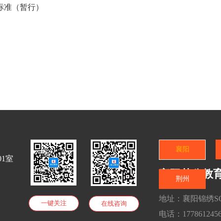
标准（暂行）
襄阳
1室
襄阳楚公教
荆州
地址：襄阳锦绣SOH
一键关注
在线咨询
电话：17786124569